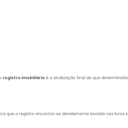
 o
registro imobiliário
é a sinalização final de que determinad
ica que o registro encontra-se devidamente lavrado nos livros s