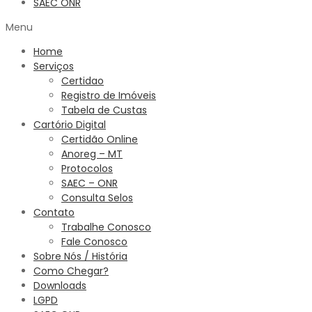
SAEC ONR
Menu
Home
Serviços
Certidao
Registro de Imóveis
Tabela de Custas
Cartório Digital
Certidão Online
Anoreg – MT
Protocolos
SAEC – ONR
Consulta Selos
Contato
Trabalhe Conosco
Fale Conosco
Sobre Nós / História
Como Chegar?
Downloads
LGPD