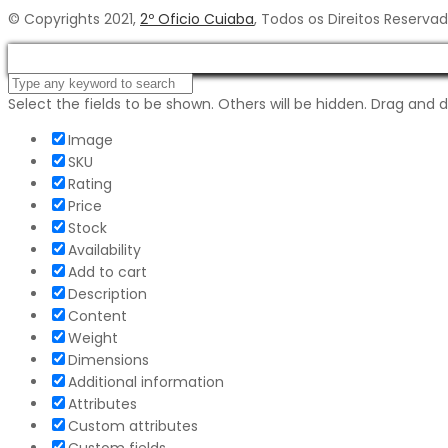
© Copyrights 2021,
2º Oficio Cuiaba
, Todos os Direitos Reserva
Select the fields to be shown. Others will be hidden. Drag and 
Image
SKU
Rating
Price
Stock
Availability
Add to cart
Description
Content
Weight
Dimensions
Additional information
Attributes
Custom attributes
Custom fields