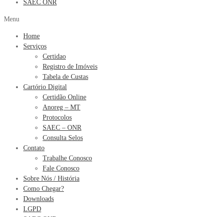
SAEC ONR
Menu
Home
Serviços
Certidao
Registro de Imóveis
Tabela de Custas
Cartório Digital
Certidão Online
Anoreg – MT
Protocolos
SAEC – ONR
Consulta Selos
Contato
Trabalhe Conosco
Fale Conosco
Sobre Nós / História
Como Chegar?
Downloads
LGPD